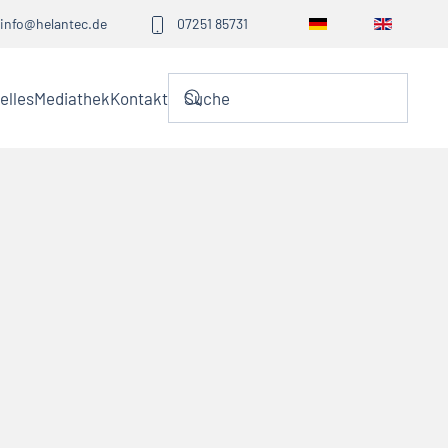
info@helantec.de
07251 85731
elles
Mediathek
Kontakt